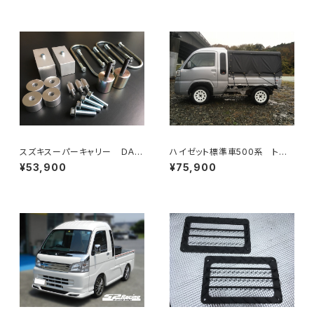
スズキスーパーキャリー ＤＡ1
ハイゼット標準車500系 トゥ
6Ｔ キャリー２インチリフトアッ
クトゥクルーフ専用 3面幌キッ
¥53,900
¥75,900
プキット
トファスナー式