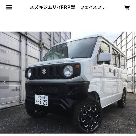
スズキジムリイFRP製 フェイスフル
キットDA17 5点キット | s2racin
g