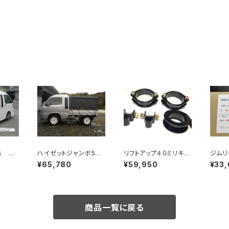
系 リ
ハイゼットジャンボ500
リフトアップ４０ミリキッ
ジムリ
ット
系 トゥクトゥクルーフ
ト「UP40」ハイゼットト
ドラン
¥65,780
¥59,950
¥33
専用 3面幌キット サ
ラック500/510
キット
イドファスナー式
商品一覧に戻る