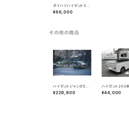
ダイハツハイゼット５０
０系後期 バンパーア
¥66,000
ンダーガードスポイラー
その他の商品
ハイゼットジャンボ500
ハイゼット２００
系 ハイルーフ仕様
ヤバンパー３点キ
¥228,800
¥44,000
トゥクトゥクルーフ穴あ
け加工なし