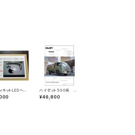
ィキットLEDヘッ
ハイゼット５００系 後
プ変換ハーネス
期 純正バンパー用
,000
¥46,800
フロントリップスポイラ
ーブラッククロームメッ
キ